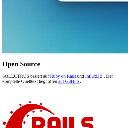
Open Source
SOLECTRUS basiert auf
Ruby on Rails
und
InfluxDB
. Der
komplette Quelltext liegt offen
auf GitHub
.